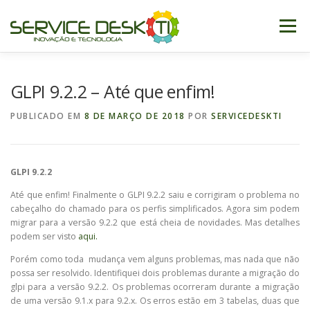
Pular
para
Menu
o
conteúdo
QUEM SOMOS
SERVIÇOS
CLIENTES
BLOG
GLPI 9.2.2 – Até que enfim!
PUBLICADO EM
8 DE MARÇO DE 2018
POR
SERVICEDESKTI
SUPORTE
GLPI 9.2.2
Até que enfim! Finalmente o GLPI 9.2.2 saiu e corrigiram o problema no
cabeçalho do chamado para os perfis simplificados. Agora sim podem
migrar para a versão 9.2.2 que está cheia de novidades. Mas detalhes
podem ser visto
aqui.
Porém como toda mudança vem alguns problemas, mas nada que não
possa ser resolvido. Identifiquei dois problemas durante a migração do
glpi para a versão 9.2.2. Os problemas ocorreram durante a migração
de uma versão 9.1.x para 9.2.x. Os erros estão em 3 tabelas, duas que