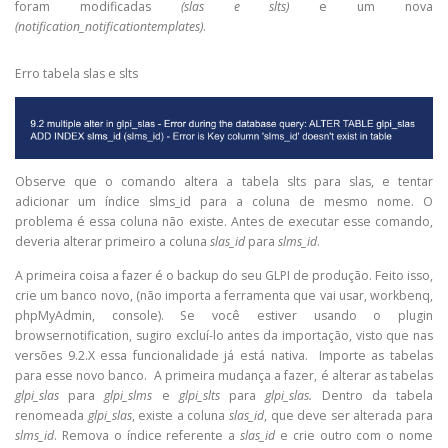
foram modificadas
(slas e slts)
e um nova
(notification_notificationtemplates)
.
Erro tabela slas e slts
Observe que o comando altera a tabela slts para slas, e tentar
adicionar um índice slms_id para a coluna de mesmo nome. O
problema é essa coluna não existe. Antes de executar esse comando,
deveria alterar primeiro a coluna
slas_id
para
slms_id
.
A primeira coisa a fazer é o backup do seu GLPI de produção. Feito isso,
crie um banco novo, (não importa a ferramenta que vai usar, workbenq,
phpMyAdmin, console). Se você estiver usando o plugin
browsernotification, sugiro excluí-lo antes da importação, visto que nas
versões 9.2.X essa funcionalidade já está nativa. Importe as tabelas
para esse novo banco. A primeira mudança a fazer, é alterar as tabelas
glpi_slas
para
glpi_slms
e
glpi_slts
para
glpi_slas.
Dentro da tabela
renomeada
glpi_slas
, existe a coluna
slas_id
, que deve ser alterada para
slms_id
. Remova o índice referente a
slas_id
e crie outro com o nome