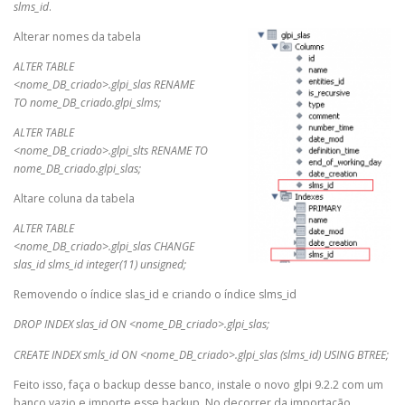
slms_id
.
Alterar nomes da tabela
ALTER TABLE
<nome_DB_criado>.glpi_slas RENAME
TO nome_DB_criado.glpi_slms;
ALTER TABLE
<nome_DB_criado>.glpi_slts RENAME TO
nome_DB_criado.glpi_slas;
Altare coluna da tabela
ALTER TABLE
<nome_DB_criado>.glpi_slas CHANGE
slas_id slms_id integer(11) unsigned;
Removendo o índice slas_id e criando o índice slms_id
DROP INDEX slas_id ON <nome_DB_criado>.glpi_slas;
CREATE INDEX smls_id ON <nome_DB_criado>.glpi_slas (slms_id) USING BTREE;
Feito isso, faça o backup desse banco, instale o novo glpi 9.2.2 com um
banco vazio e importe esse backup. No decorrer da importação