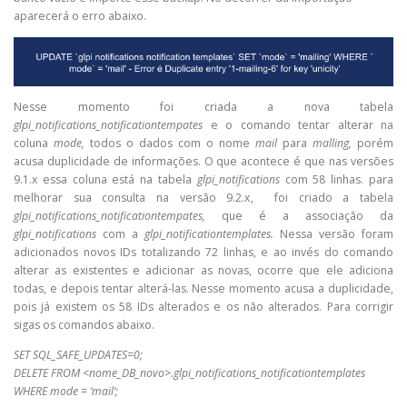
aparecerá o erro abaixo.
Nesse momento foi criada a nova tabela
glpi_notifications_notificationtempates
e o comando tentar alterar na
coluna
mode,
todos o dados com o nome
mail
para
malling,
porém
acusa duplicidade de informações. O que acontece é que nas versões
9.1.x essa coluna está na tabela
glpi_notifications
com 58 linhas. para
melhorar sua consulta na versão 9.2.x, foi criado a tabela
glpi_notifications_notificationtempates,
que é a associação da
glpi_notifications
com a
glpi_notificationtemplates.
Nessa versão foram
adicionados novos IDs totalizando 72 linhas, e ao invés do comando
alterar as existentes e adicionar as novas, ocorre que ele adiciona
todas, e depois tentar alterá-las. Nesse momento acusa a duplicidade,
pois já existem os 58 IDs alterados e os não alterados. Para corrigir
sigas os comandos abaixo.
SET SQL_SAFE_UPDATES=0;
DELETE FROM <nome_DB_novo>.glpi_notifications_notificationtemplates
WHERE mode = ‘mail’;