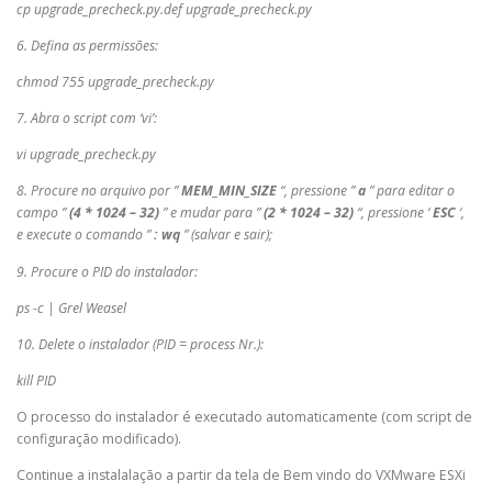
cp upgrade_precheck.py.def upgrade_precheck.py
6. Defina as permissões:
chmod 755 upgrade_precheck.py
7. Abra o script com ‘vi’:
vi upgrade_precheck.py
8. Procure no arquivo por ”
MEM_MIN_SIZE
“, pressione ”
a
” para editar o
campo ”
(4 * 1024 – 32)
” e mudar para ”
(2 * 1024 – 32)
“, pressione ‘
ESC
‘,
e execute o comando ”
: wq
” (salvar e sair);
9. Procure o PID do instalador:
ps -c | Grel Weasel
10. Delete o instalador (PID = process Nr.):
kill PID
O processo do instalador é executado automaticamente (com script de
configuração modificado).
Continue a instalalação a partir da tela de Bem vindo do VXMware ESXi