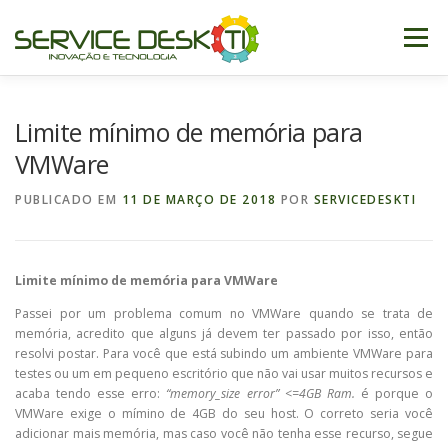
Pular
para
Menu
o
conteúdo
QUEM SOMOS
SERVIÇOS
CLIENTES
BLOG
Limite mínimo de memória para
VMWare
SUPORTE
PUBLICADO EM
11 DE MARÇO DE 2018
POR
SERVICEDESKTI
Limite mínimo de memória para VMWare
Passei por um problema comum no VMWare quando se trata de
memória, acredito que alguns já devem ter passado por isso, então
resolvi postar. Para você que está subindo um ambiente VMWare para
testes ou um em pequeno escritório que não vai usar muitos recursos e
acaba tendo esse erro:
“memory_size error” <=4GB Ram.
é porque o
VMWare exige o mímino de 4GB do seu host. O correto seria você
adicionar mais memória, mas caso você não tenha esse recurso, segue