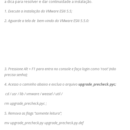
a dica para resolver e dar continuidade a instalação.
1. Execute a instalação do VMware ESXi 5.5;
2. Aguarde a tela de bem-vindo do VMware ESXi 5.5.0:
3. Pressione Alt + F1 para entra no console e faça login como ‘root’ (não
precisa senha);
4. Acesso o caminho abaixo e exclua o arquivo
upgrade_precheck.pyc;
cd / usr / lib / vmware / weasel / util /
rm upgrade_precheck.pyc ;
5. Remova as flags “somente leitura”;
mv upgrade_precheck.py upgrade_precheck.py.def